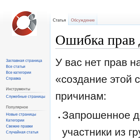
Статья
Обсуждение
Ошибка прав 
Перейти
Перейти
У вас нет прав 
Заглавная страница
к
к
Все статьи
навигации
поиску
Все категории
«создание этой 
Справка
Инструменты
причинам:
Служебные страницы
Популярное
Запрошенное д
Новые страницы
Категории
Свежие правки
участники из г
Случайная статья