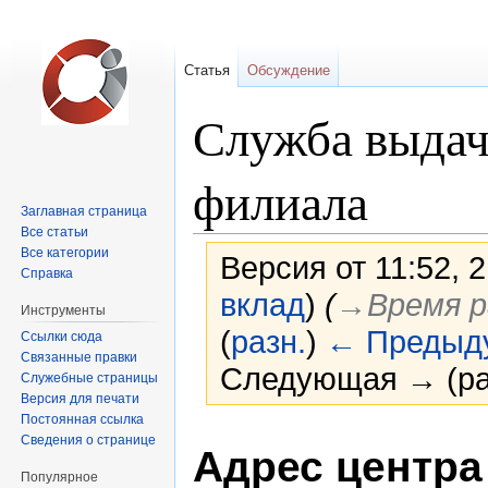
Статья
Обсуждение
Служба выдач
филиала
Заглавная страница
Все статьи
Все категории
Версия от 11:52, 
Справка
вклад
)
(
→‎Время 
Инструменты
(
разн.
)
← Предыд
Ссылки сюда
Связанные правки
Следующая → (ра
Служебные страницы
Версия для печати
Постоянная ссылка
Перейти
Перейти
Сведения о странице
Адрес центра
к
к
Популярное
навигации
поиску