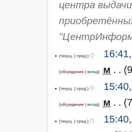
центра выдачи 
приобретённых
"ЦентрИнформ
16:41
текущ.
пред.
‎
м
обсуждение
вклад
15:40
текущ.
пред.
‎
м
обсуждение
вклад
15:40
текущ.
пред.