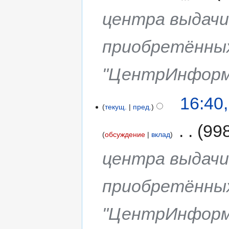
центра выдачи 
приобретённых
"ЦентрИнформ
16:40
текущ.
пред.
‎
99
обсуждение
вклад
центра выдачи 
приобретённых
"ЦентрИнформ