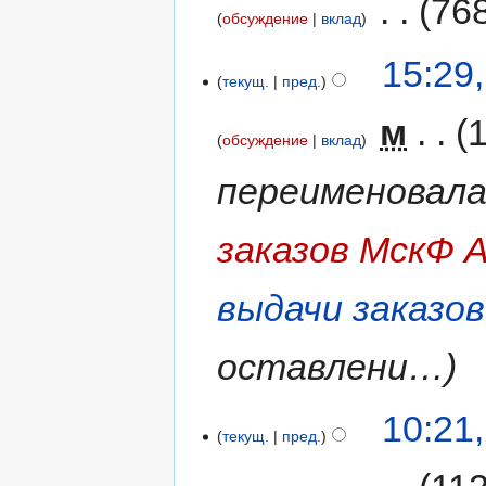
‎
76
обсуждение
вклад
15:29
текущ.
пред.
‎
м
обсуждение
вклад
переименовал
заказов МскФ 
выдачи заказо
оставлени…
10:21
текущ.
пред.