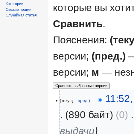
которые вы хоти
Категории
Свежие правки
Случайная статья
Сравнить
.
Пояснения:
(тек
версии;
(пред.)
—
версии;
м
— незн
11:52
текущ.
пред.
890 байт
0
‎
выдачи