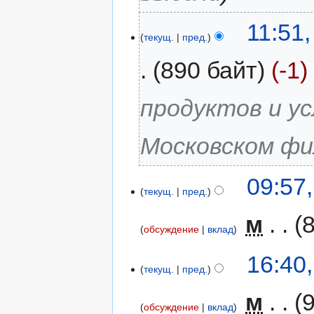
11:51
текущ.
пред.
890 байт
-1
продуктов и у
Московском ф
09:57
текущ.
пред.
‎
м
обсуждение
вклад
16:40
текущ.
пред.
‎
м
обсуждение
вклад