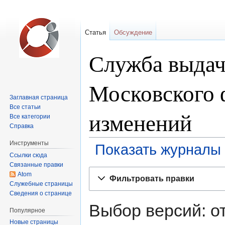
Статья
Обсуждение
Служба выдач
Московского 
Заглавная страница
Все статьи
изменений
Все категории
Справка
Инструменты
Показать журналы 
Ссылки сюда
Связанные правки
Перейти
Перейти
Atom
Фильтровать правки
к
к
Служебные страницы
Сведения о странице
навигации
поиску
Выбор версий: о
Популярное
Новые страницы