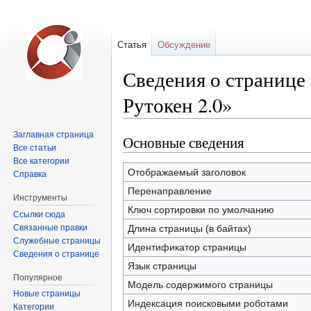
Статья
Обсуждение
Сведения о странице
Рутокен 2.0»
Заглавная страница
Основные сведения
Перейти
Перейти
Все статьи
к
к
Все категории
навигации
поиску
Отображаемый заголовок
Справка
Перенаправление
Инструменты
Ключ сортировки по умолчанию
Ссылки сюда
Связанные правки
Длина страницы (в байтах)
Служебные страницы
Идентификатор страницы
Сведения о странице
Язык страницы
Популярное
Модель содержимого страницы
Новые страницы
Индексация поисковыми роботами
Категории