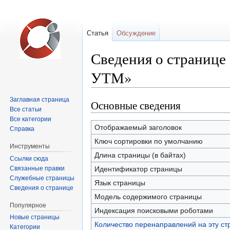
Статья
Обсуждение
Сведения о странице
УТМ»
Заглавная страница
Основные сведения
Перейти
Перейти
Все статьи
к
к
Все категории
навигации
поиску
Отображаемый заголовок
Справка
Ключ сортировки по умолчанию
Инструменты
Длина страницы (в байтах)
Ссылки сюда
Связанные правки
Идентификатор страницы
Служебные страницы
Язык страницы
Сведения о странице
Модель содержимого страницы
Популярное
Индексация поисковыми роботами
Новые страницы
Количество перенаправлений на эту ст
Категории